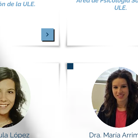
Área de Psicología So
n de la ULE.
ULE.
ula López
Dra. María Arri