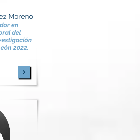
rez Moreno
ador en
ral del
vestigación
León 2022.