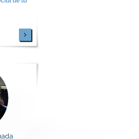
cial de la
mada