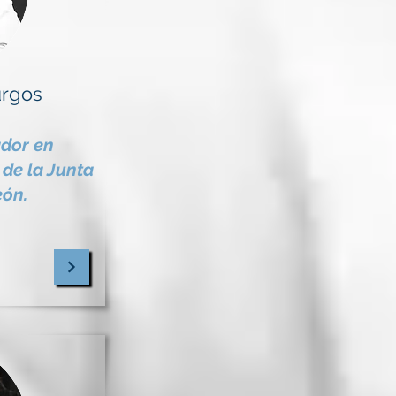
urgos
ador en
de la Junta
eón.