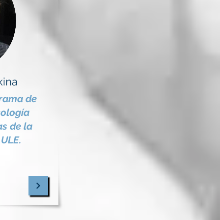
kina
grama de
ología
as de la
 ULE.