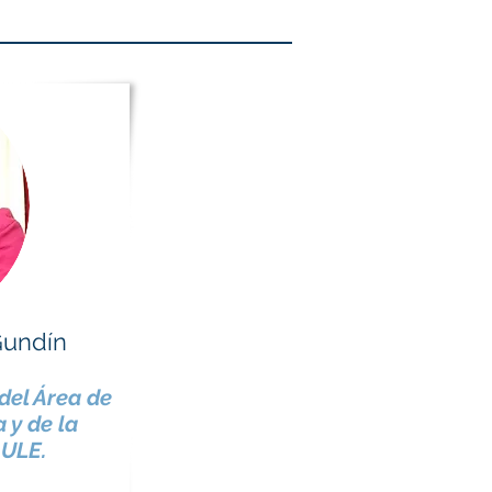
Gundín
del Área de
 y de la
 ULE.