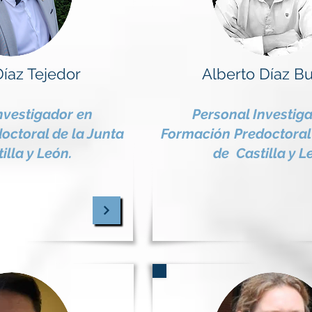
íaz Tejedor
Alberto Díaz B
nvestigador en
Personal Investig
octoral de la Junta
Formación Predoctoral 
illa y León.
de Castilla y L