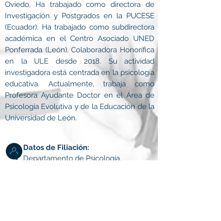
Oviedo, Ha trabajado como directora de
Investigación y Postgrados en la PUCESE
(Ecuador). Ha trabajado como subdirectora
académica en el Centro Asociado UNED
Ponferrada (León). Colaboradora Honorífica
en la ULE desde 2018. Su actividad
investigadora está centrada en la psicología
educativa. Actualmente, trabaja como
Profesora Ayudante Doctor en el Área de
Psicología Evolutiva y de la Educación de la
Universidad de León.
Datos de Filiación:
Departamento de Psicología,
Sociología y Filosofia de la
Universidad de León
Dirección postal
: Facultad de
Educación. Campus de Vegazana s/n
CP. 24007 (León)