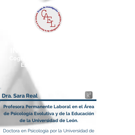
GRUPO DE
INVESTIGACIÓN CAEL
Cognición y Aprendizaje de la
Escritura y la Lectura
Dra. Sara Real
Profesora Permanente Laboral en el Área
de Psicología Evolutiva y de la Educación
de la Universidad de León.
Doctora en Psicología por la Universidad de